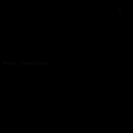
Home
/
Copenhagen
/ Helsingør 3