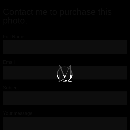
Contact me to purchase this
photo.
Full Name
Email
Subject
Your message