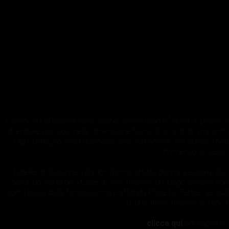
Ciò che mi affascina dello spazio definito come “atelier” è proprio
di entrare non solo nella dimensione fisica di un artista, ma anc
Ogni dettaglio rivela qualcosa della sua anima. Per questo met
immenso privilegio
L’atelier di Suzanne Valadon (prima artista donna a esporre alla
secondo piano del Musée de Montmartre: un luogo sempre poco fr
pochi passi dalla famosissima e affollata Place Du Tertre, nel qua
di una #montmartre di inizio 
clicca qui
per saperne d