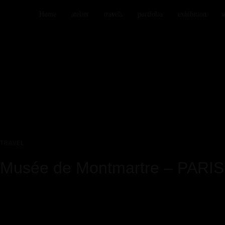
Home
atelier
travels
portfolio
exhibition
w
TRAVEL
Musée de Montmartre – PARIS