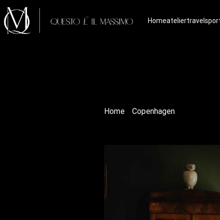
Home
atelier
travels
por
Home
/
Copenhagen
/ Karen Bli