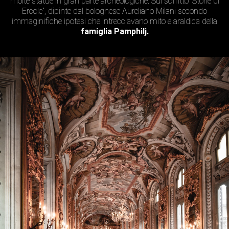
molte statue in gran parte archeologiche. Sul soffitto “Storie di
Ercole”, dipinte dal bolognese Aureliano Milani secondo
immaginifiche ipotesi che intrecciavano mito e araldica della
famiglia Pamphilj.